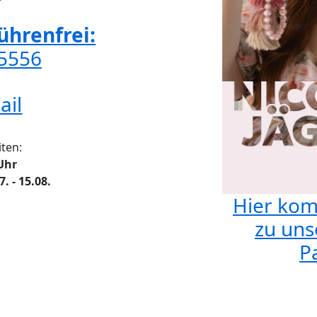
hrenfrei:
65556
ail
ten:
 Uhr
 - 15.08.
Hier kom
zu uns
Pa