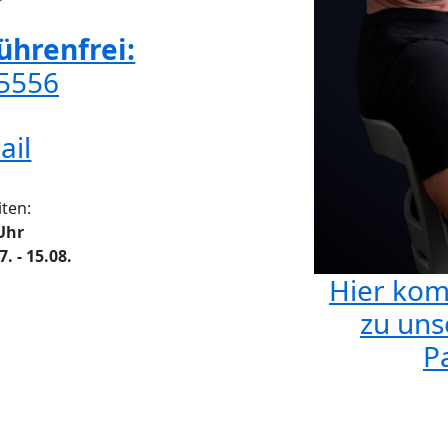
hrenfrei:
65556
ail
ten:
 Uhr
 - 15.08.
Hier kom
zu uns
Pa