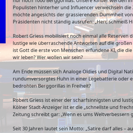
nur noch 1000 Berggorillas. Unsere Kinder werden 
Populisten hinterher und Influencer verwechseln die 
möchte angesichts der grassierenden Dummheit von 
Präsidenten nicht ständig ausrufen: „Herr, schmeiß 
Robert Griess mobilisiert noch einmal alle Reserven d
lustige wie überraschende Antworten auf die großen 
ist Gott die erste von Menschen erfundene KI, die 
wir leben? Wer wollen wir sein?
Am Ende müssen sich Analoge Oldies und Digital Nativ
rundumversorgtes Huhn in einer Legebatterie oder e
bedrohten Berggorillas in Freiheit?
Robert Griess ist einer der scharfsinnigsten und lust
Kölner Stadt-Anzeiger ist er die „schnellste und frec
Zeitung schreibt gar: „Wenn es ums Weltverbessern g
Seit 30 Jahren lautet sein Motto: „Satire darf alles – a