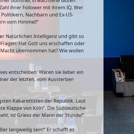
immer dümmer, Erwachsene laufen
Zahl ihrer Follower mit ihrem IQ. Wer
Politikern, Nachbarn und Ex-US-
Hirn vom Himmel!“
er Natürlichen Intelligenz und gibt so
Fragen: Hat Gott uns erschaffen oder
die Macht übernommen hat? Wie wollen
es entscheiden: Wären sie lieber ein
iner der letzten, vom Aussterben
igsten Kabarettisten der Republik. Laut
hste Klappe von Köln“. Die Süddeutsche
eht, ist Griess der Mann der Stunde!“
ußer langweilig sein!“ Er schafft es