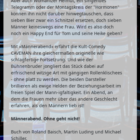
Aber auch Womanizer Helmut, ein singendes
Telegramm oder der Montagskreis der "Hormonen"
können ihn nicht darüber hinwegtäuschen, dass
sieben Bier zwar ein Schnitzel ersetzen, doch sieben
Männer keineswegs eine Frau. Wird es also doch
noch ein Happy End für Tom und seine Heike geben?
Mit »Männerabend« erfährt die Kult-Comedy
CAVEMAN ihre gleichermaßen originelle wie
schlagfertige Fortsetzung. Und wie der
Bühnenbruder jongliert das Stück dabei auf
erfrischend witzige Art mit gängigen Rollenklischees
- ohne platt zu werden. Die beiden Darsteller
brillieren als ewige Helden der Beziehungsarbeit im
freien Spiel der Mann-igfaltigkeit. Ein Abend, an
dem die Frauen mehr über das andere Geschlecht
erfahren, als den Männern lieb ist!
Männerabend. Ohne geht nicht!
Buch von Roland Baisch, Martin Luding und Michael
Schiller.