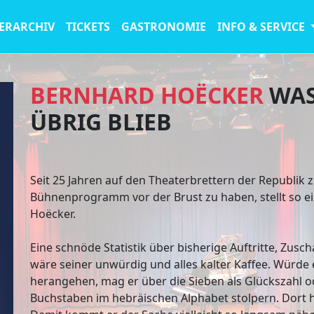
ERARCHIV
TICKETS
GASTRONOMIE
INFO & SERVICE
BERNHARD HOËCKER
WAS
ÜBRIG BLIEB
Seit 25 Jahren auf den Theaterbrettern der Republik 
Bühnenprogramm vor der Brust zu haben, stellt so 
Hoëcker.
Eine schnöde Statistik über bisherige Auftritte, Zus
wäre seiner unwürdig und alles kalter Kaffee. Würde 
herangehen, mag er über die Sieben als Glückszahl o
Buchstaben im hebräischen Alphabet stolpern. Dort h